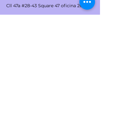
de seguridad.
Cll 47a #28-43 Square 47 oficina 202
contacto@diferente.com.co
Tel:
3003652011
Política de privacidad
© 2024 Creado por di-ferente